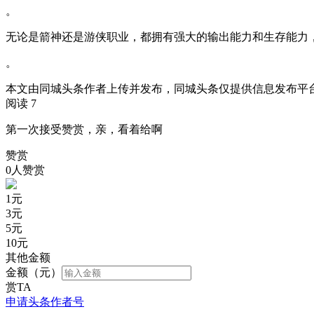
。
无论是箭神还是游侠职业，都拥有强大的输出能力和生存能力
。
本文由同城头条作者上传并发布，同城头条仅提供信息发布平
阅读 7
第一次接受赞赏，亲，看着给啊
赞赏
0人赞赏
1
元
3
元
5
元
10
元
其他金额
金额（元）
赏TA
申请头条作者号