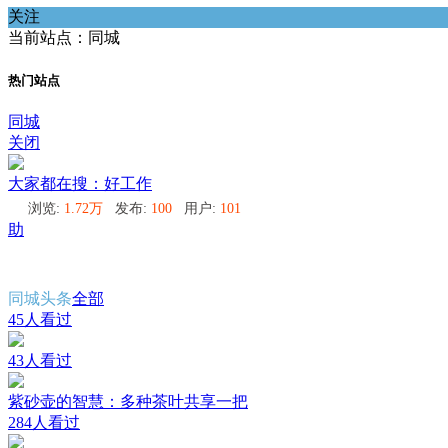
关注
当前站点：同城
热门站点
同城
关闭
大家都在搜：好工作
浏览:
1.72万
发布:
100
用户:
101
助
同城头条
全部
45人看过
43人看过
紫砂壶的智慧：多种茶叶共享一把
284人看过