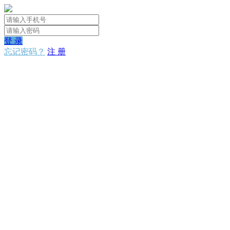
登 录
忘记密码？
注 册