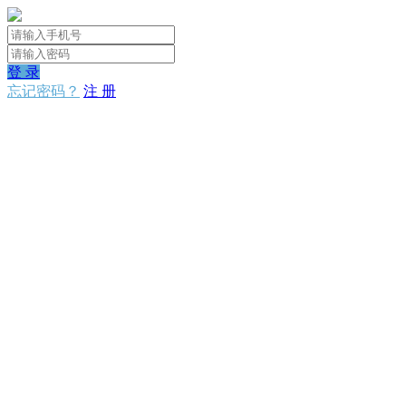
登 录
忘记密码？
注 册